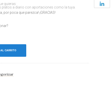
ue quieras:
latos a diario con aportaciones como la tuya.
a, por poca que parezca! ¡GRACIAS!
onar?
 AL CARRITO
egorizar