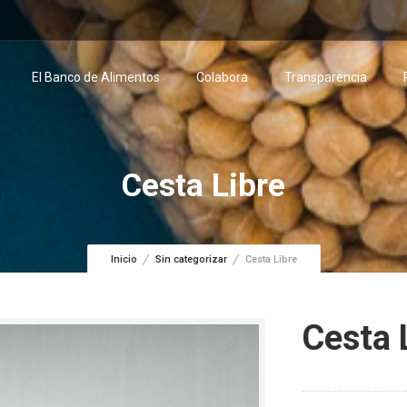
El Banco de Alimentos
Colabora
Transparencia
Cesta Libre
Inicio
Sin categorizar
Cesta Libre
Cesta 