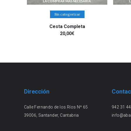
Añadir al carrito
Sin categorizar
Cesta Completa
20,00
€
Dirección
Contac
Calle Fernando de los Ríos Nº 65
942 31 44
39006, Santander, Cantabria
info@aba