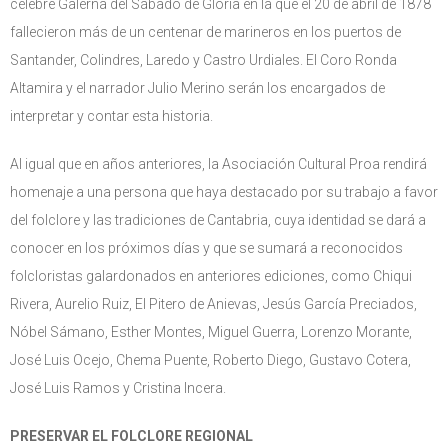
célebre Galerna del Sábado de Gloria en la que el 20 de abril de 1878
fallecieron más de un centenar de marineros en los puertos de
Santander, Colindres, Laredo y Castro Urdiales. El Coro Ronda
Altamira y el narrador Julio Merino serán los encargados de
interpretar y contar esta historia.
Al igual que en años anteriores, la Asociación Cultural Proa rendirá
homenaje a una persona que haya destacado por su trabajo a favor
del folclore y las tradiciones de Cantabria, cuya identidad se dará a
conocer en los próximos días y que se sumará a reconocidos
folcloristas galardonados en anteriores ediciones, como Chiqui
Rivera, Aurelio Ruiz, El Pitero de Anievas, Jesús García Preciados,
Nóbel Sámano, Esther Montes, Miguel Guerra, Lorenzo Morante,
José Luis Ocejo, Chema Puente, Roberto Diego, Gustavo Cotera,
José Luis Ramos y Cristina Incera.
PRESERVAR EL FOLCLORE REGIONAL