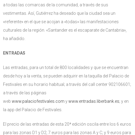
a todas las comarcas de la comunidad, a través de sus
vestimentas. Así, Gutiérrez ha deseado que la ciudad sea un
«referente» en el que se acojan a «todas» las manifestaciones
culturales de la región. «Santander es el escaparate de Cantabria»,
ha añadido.
ENTRADAS
Las entradas, para un total de 800 localidades y que se encuentran
desde hoy a la venta, se pueden adquirir en la taquilla del Palacio de
Festivales en su horario habitual; a través del call center 902106601;
a través de las páginas
web
www.palaciofestivales.com
y
www.entradas.liberbank.es
; y en
la app del Palacio de Festivales.
El precio de las entradas de esta 20ª edición oscila entre los 6 euros
para las zonas D1 y D2; 7 euros para las zonas A y C; y 9 euros para