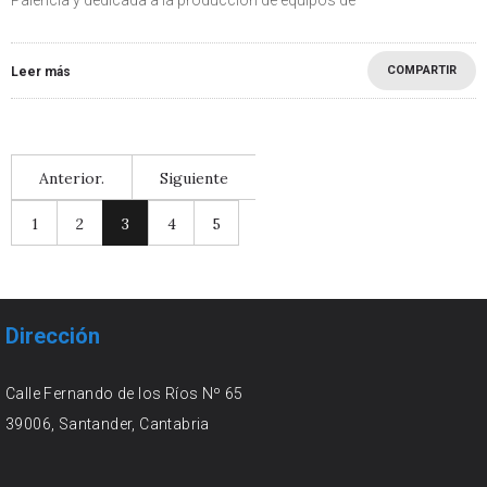
Palencia y dedicada a la producción de equipos de
COMPARTIR
Leer más
Anterior.
Siguiente
1
2
3
4
5
Dirección
Calle Fernando de los Ríos Nº 65
39006, Santander, Cantabria